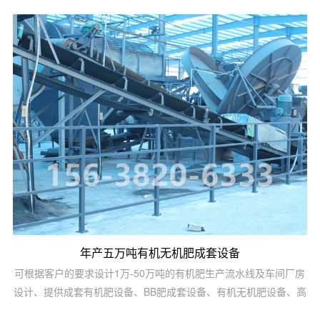
热造粒以及高、中、低浓度复混肥的大规模生产。可根据客户的要
求设计1万-50万吨的有机无机肥生产流水线及车间厂房设计。序号
设备名称规格型号装机容量台数1自动配料四仓1．1×412转鼓造粒
机Ф2米×8米1513烘干机Ф...
年产五万吨有机无机肥成套设备
可根据客户的要求设计1万-50万吨的有机肥生产流水线及车间厂房
设计、提供成套有机肥设备、BB肥成套设备、有机无机肥设备、高
中低塔肥设备、转鼓蒸汽复混(合)肥设备、脲甲醛肥设备、氨酸肥