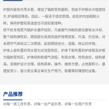
炉胆内装有内弯水管，增加了辐射受热面积。但由于炉胆水冷程度较
大,炉温相应降低，因此，一般适于烧优质煤。如在炉内加砌耐火
砖，保持炉膛较高温度也可烧较差煤种。
烘干机专用蒸汽锅炉水循环较好，凡被烟气冲刷的部位都有水冷却，
整个结构弹性好。燃烧部分采用双层炉排燃烧室，升温、升压快，对
未燃尽气体经过二次燃烧，起到燃烧充分，消烟、除尘的作用。
炉体上部布置的弯水管为对流受热区，炉体下部布置的炉排管及炉胆
为辐射受热区，炉体结构和烟气流程，布局合理，传热良好，结构紧
凑。该锅炉设计合理，结构简单，操作、维修方便，占地面积小，基
建投资少，是小型企事业单位生产用汽，取暖等较理想的设备。
产品推荐
对每一道工序负责，对每一台产品负责，对每一位用户负责