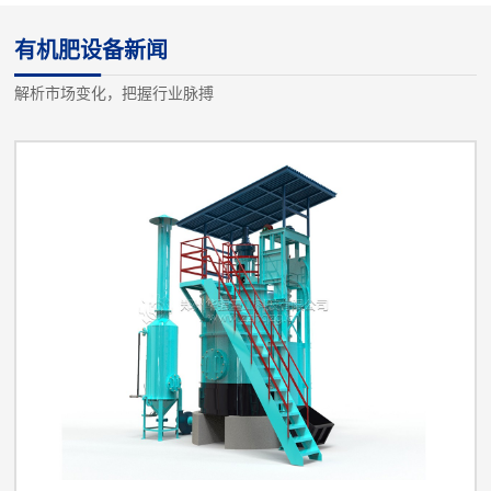
设备、氨化肥设备、全融溶喷浆肥设备、尿基喷浆肥设备、挤压肥
有机肥设备新闻
设备及鸡粪等高湿物料烘干发酵设备.备注设备名称规格型号装机容
量（KW）数量1翻抛机3型16.512粉碎机A型2213搅拌机1500111
解析市场变化，把握行业脉搏
台4造粒机P4型2...