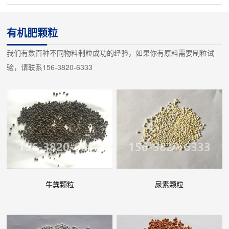
于化肥行业原料的加湿混合。使物料充分搅拌。并兼容输送功能。
双轴搅拌机主要由以下部分组成：1、主电机及摆线针轮减速机
有机肥颗粒
（传动机械）；2、对啮合传动齿轮；3、前后止推轴承组件；4、
我们有数百种不同物料制粒成功的经验，如果你有原料需要制粒试
主、被动螺旋搅拌轴；5、槽体；6、加湿器；7、进出料口；8、
验，请联系156-3820-6333
底座架；工作原理：当干粉状物料由给料机定量通...
牛粪颗粒
尿素颗粒