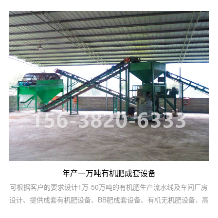
设备、氨化肥设备、全融溶喷浆肥设备、尿基喷浆肥设备、挤压肥
设备及鸡粪等高湿物料烘干发酵设备.备注设备名称规格型号装机容
量（KW）数量1粉碎机C型3012自动配料机1500152台3造粒机y3
型15x22台4烘干机...
年产一万吨有机肥成套设备
可根据客户的要求设计1万-50万吨的有机肥生产流水线及车间厂房
设计、提供成套有机肥设备、BB肥成套设备、有机无机肥设备、高
中低塔肥设备、转鼓蒸汽复混(合)肥设备、脲甲醛肥设备、氨酸肥