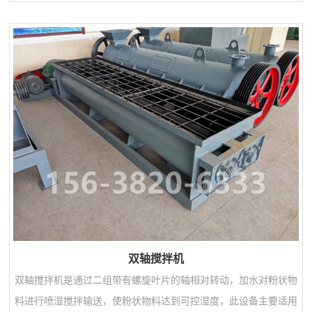
利于加快发酵槽内物料发酵腐熟、降低水分和提高堆肥品质。该机
系列规格可满足多种发酵槽宽度。1、采用链式传动、滚动支撑的
托板结构，翻抛阻力小省电节能，适合深槽作业。2、翻抛托板配
备柔性张紧和弹性减震系统，保护传动系统和工作部件 作业。3、
翻抛托板上装有可拆换的耐磨曲面齿刀390...
双轴搅拌机
双轴搅拌机是通过二组带有螺旋叶片的轴相对转动，加水对粉状物
料进行喷湿搅拌输送，使粉状物料达到可控湿度，此设备主要适用