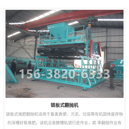
物料，如：农作物秸秆、酒渣、菌渣、药渣、动物粪便等，经发酵
后就可造粒，而且对腐植酸及城市污泥等原料的造粒效果也达到很
好的效果。该机由机体部分、造粒转子部分和传动部分组成。工作
原理是物料从机体的一端进料口进入机内，通过造粒转子进行连续
推动并与机壳进行机械运动，达到造粒之目的，成品...
链板式翻抛机
链板式堆肥翻抛机适用于畜禽粪便、污泥、垃圾等有机固体废弃物
的深槽好氧堆肥。该机沿发酵槽轨道行走作业，其 率翻抛作业有