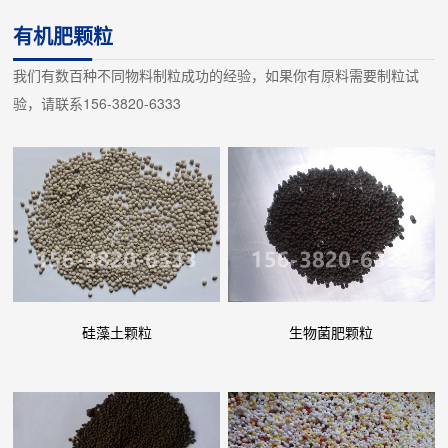
量65左右的鲜猪粪、或其它糟渣，经过上料、高温烘干、除尘、冷
有机肥颗粒
却等工艺过程，制成含水量13%以下的无臭颗粒状成品，可用做有
我们有数百种不同物料制粒成功的经验，如果你有原料需要制粒试
机肥或饲料的主要原料。猪粪烘干机操作弹性大、干燥成本低。适
验，请联系156-3820-6333
应性强、可靠性高。处理能力大，燃料消耗...
硅藻土颗粒
生物菌肥颗粒