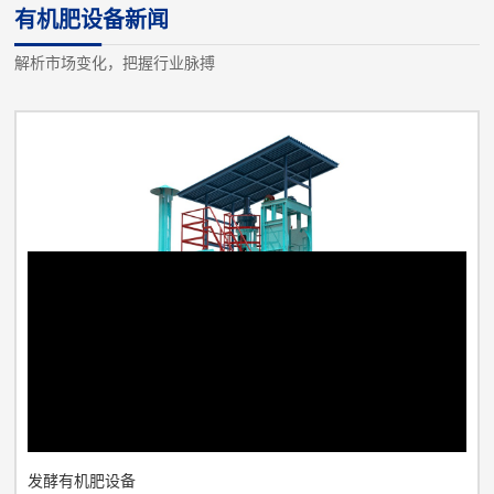
有机肥设备新闻
设备及鸡粪等高湿物料烘干发酵设备.备注设备名称规格型号装机容
量（KW）数量1翻抛机3型16.512粉碎机A型2213搅拌机1500111
解析市场变化，把握行业脉搏
台4造粒机P4型2...
发酵有机肥设备