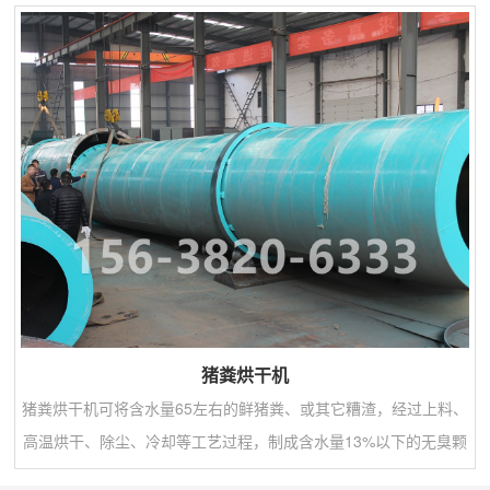
料充分搅拌混合。该搅拌机寿命长、节能省电、体积小、搅拌速度
快、可连续不断工作，特别适合广大城乡建筑工程使用。该机主要
用于原料的混合。(盘内采用聚丙烯板内衬或不锈钢板)，因此，不
易粘料。耐磨损，采用摆线针轮减速机具有结构...
猪粪烘干机
猪粪烘干机可将含水量65左右的鲜猪粪、或其它糟渣，经过上料、
高温烘干、除尘、冷却等工艺过程，制成含水量13%以下的无臭颗
粒状成品，可用做有机肥或饲料的主要原料。猪粪烘干机可将含水