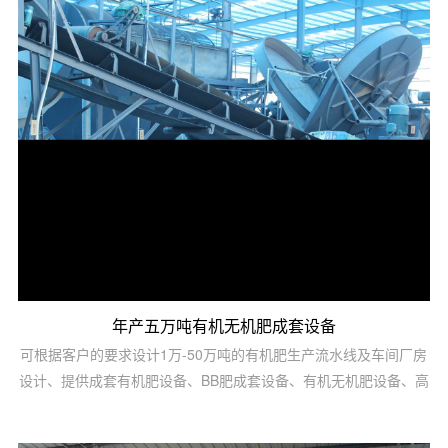
求设计1万-50万吨的有机无机肥生产流水线及车间厂房设计。序号
设备名称规格型号装机容量台数1自动配料四仓1．1×412转鼓造粒
机Ф2米×8米1513烘干机Ф...
年产五万吨有机无机肥成套设备
可根据客户的要求设计1万-50万吨的有机肥生产流水线及车间厂房
设计、提供成套有机肥设备、BB肥成套设备、有机无机肥设备、高
中低塔肥设备、转鼓蒸汽复混(合)肥设备、脲甲醛肥设备、氨酸肥
设备、氨化肥设备、全融溶喷浆肥设备、尿基喷浆肥设备、挤压肥