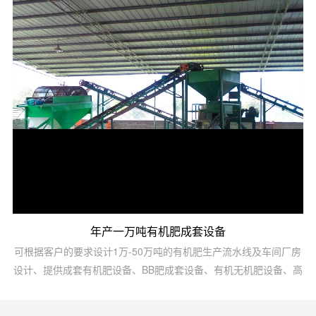
设备及鸡粪等高湿物料烘干发酵设备.备注设备名称规格型号装机容
量（KW）数量1粉碎机C型3012自动配料机1500152台3造粒机y3
型15x22台4烘干机...
年产一万吨有机肥成套设备
可根据客户的要求设计1万-50万吨的有机肥生产流水线及车间厂房
设计、提供成套有机肥设备、BB肥成套设备、有机无机肥设备、高
中低塔肥设备、转鼓蒸汽复混(合)肥设备、脲甲醛肥设备、氨酸肥
设备、氨化肥设备、全融溶喷浆肥设备、尿基喷浆肥设备、挤压肥