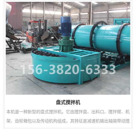
上。双模造粒机是我公司目前生产的主要（生物）有机肥生产设备
之一，是我厂科技人员集国内外先进颗粒机的基础上，以多年生产
经验反复研究、改进、精心制造的肥料机械，该机工艺优良，操作
简单，并设计出有不同型号的多种机型，是肥料加...
盘式搅拌机
本机是一种新型的盘式搅拌机，它由搅拌盘、出料口、搅拌臂、机
架、齿轮箱包以及传动机构组成，其特征是减速机输出轴端带动搅
拌主轴，使其运转,搅拌轴上有固定的搅拌齿,搅拌轴带动搅齿使物