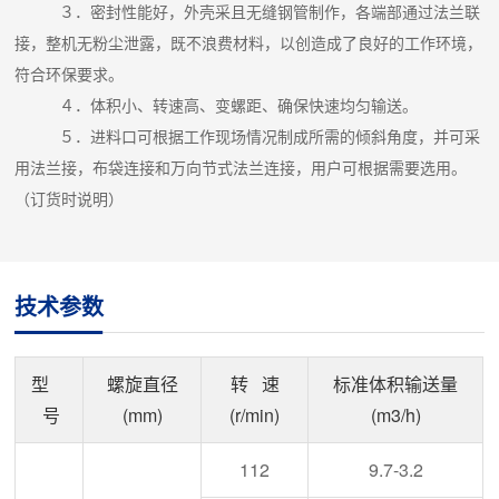
３．密封性能好，外壳采且无缝钢管制作，各端部通过法兰联
接，整机无粉尘泄露，既不浪费材料，以创造成了良好的工作环境，
符合环保要求。
４．体积小、转速高、变螺距、确保快速均匀输送。
５．进料口可根据工作现场情况制成所需的倾斜角度，并可采
用法兰接，布袋连接和万向节式法兰连接，用户可根据需要选用。
（订货时说明）
技术参数
型
螺旋直径
转 速
标准体积输送量
号
(mm)
(r/min)
(m3/h)
112
9.7-3.2