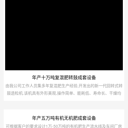
年产十万吨复混肥转鼓成套设备
由我公司工作人员集多年复混肥生产经验,开发出的新一代回转式转
鼓造粒机.该机具有外形美观,操作简单、能耗低、寿命长、干燥均
匀、维修方便等特点,是国内较先进的造粒设备,该产品适用于冷、
热造粒以及高、中、低浓度复混肥的大规模生产。可根据客户的要
求设计1万-50万吨的有机无机肥生产流水线及车间厂房设计。序号
年产五万吨有机无机肥成套设备
设备名称规格型号装机容量台数1自动配料四仓1．1×412转鼓造粒
可根据客户的要求设计1万-50万吨的有机肥生产流水线及车间厂房