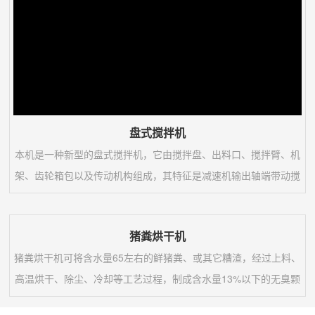
盘式搅拌机
本机是一种新型的盘式搅拌机，它由搅拌盘、出料口、搅拌臂、机
架、齿轮箱包以及传动机构组成，其特征是减速机输出轴端带动搅
拌主轴，使其运转,搅拌轴上有固定的搅拌齿,搅拌轴带动搅齿使物
料充分搅拌混合。该搅拌机寿命长、节能省电、体积小、搅拌速度
猪粪烘干机
快、可连续不断工作，特别适合广大城乡建筑工程使用。该机主要
猪粪烘干机可将含水量65左右的鲜猪粪、或其它糟渣，经过上料、
用于原料的混合。(盘内采用聚丙烯板内衬或不锈钢板)，因此，不
高温烘干、除尘、冷却等工艺过程，制成含水量13%以下的无臭颗
易粘料。耐磨损，采用摆线针轮减速机具有结构...
粒状成品，可用做有机肥或饲料的主要原料。猪粪烘干机可将含水