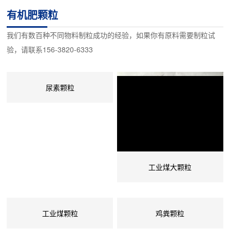
量65左右的鲜猪粪、或其它糟渣，经过上料、高温烘干、除尘、冷
有机肥颗粒
却等工艺过程，制成含水量13%以下的无臭颗粒状成品，可用做有
我们有数百种不同物料制粒成功的经验，如果你有原料需要制粒试
机肥或饲料的主要原料。猪粪烘干机操作弹性大、干燥成本低。适
验，请联系156-3820-6333
应性强、可靠性高。处理能力大，燃料消耗...
尿素颗粒
工业煤大颗粒
工业煤颗粒
鸡粪颗粒